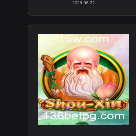
2026-06-22