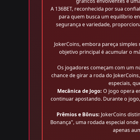
gráficos envolventes e uma 
A 136BET, reconhecida por sua confia
para quem busca um equilíbrio ent
segurança e variedade, proporcio
JokerCoins, embora pareça simples 
objetivo principal é acumular o 
Os jogadores começam com um núme
chance de girar a roda do JokerCoi
especiais, q
Mecânica de Jogo:
O jogo opera em
continuar apostando. Durante o jogo,
Prêmios e Bônus:
JokerCoins disti
Bonança", uma rodada especial onde o
apenas aum