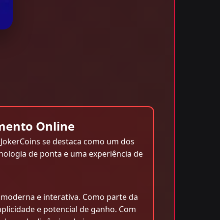
mento Online
s, JokerCoins se destaca como um dos
nologia de ponta e uma experiência de
moderna e interativa. Como parte da
mplicidade e potencial de ganho. Com