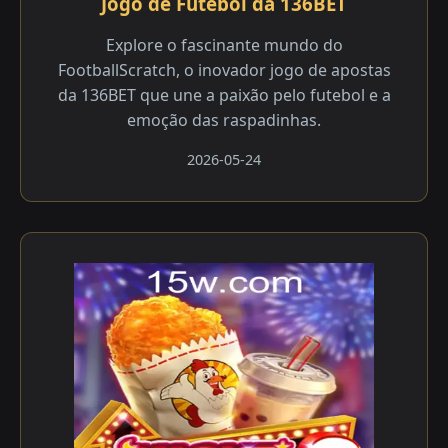
Jogo de Futebol da 136BET
Explore o fascinante mundo do
FootballScratch, o inovador jogo de apostas
da 136BET que une a paixão pelo futebol e a
emoção das raspadinhas.
2026-05-24