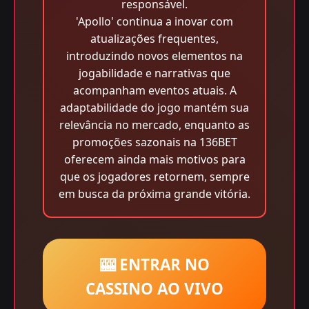
responsável.
'Apollo' continua a inovar com
atualizações frequentes,
introduzindo novos elementos na
jogabilidade e narrativas que
acompanham eventos atuais. A
adaptabilidade do jogo mantém sua
relevância no mercado, enquanto as
promoções sazonais na 136BET
oferecem ainda mais motivos para
que os jogadores retornem, sempre
em busca da próxima grande vitória.
🎰 ENTRAR NO
CASSINO AO VIVO