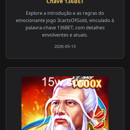
Chave 136BET
Explore a introdução e as regras do
emocionante jogo 3cartsOfGold, vinculado à
palavra-chave 136BET, com detalhes
envolventes e atuais.
2026-05-15