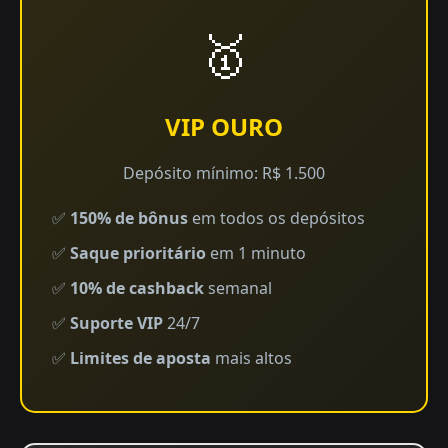
🥇
VIP OURO
Depósito mínimo: R$ 1.500
✅
150% de bônus
em todos os depósitos
✅
Saque prioritário
em 1 minuto
✅
10% de cashback
semanal
✅
Suporte VIP
24/7
✅
Limites de aposta
mais altos