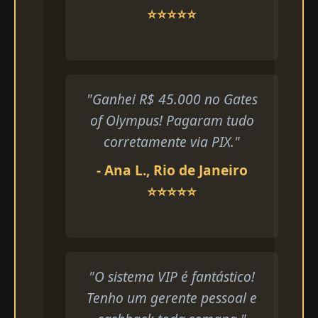
⭐⭐⭐⭐⭐
"Ganhei R$ 45.000 no Gates
of Olympus! Pagaram tudo
corretamente via PIX."
- Ana L., Rio de Janeiro
⭐⭐⭐⭐⭐
"O sistema VIP é fantástico!
Tenho um gerente pessoal e