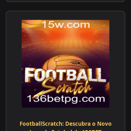
FootballScratch: Descubra o Novo