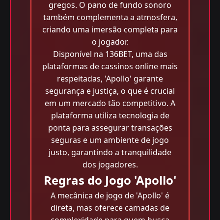
gregos. O pano de fundo sonoro
também complementa a atmosfera,
criando uma imersão completa para
o jogador.
Disponível na 136BET, uma das
plataformas de cassinos online mais
respeitadas, 'Apollo' garante
segurança e justiça, o que é crucial
em um mercado tão competitivo. A
plataforma utiliza tecnologia de
ponta para assegurar transações
seguras e um ambiente de jogo
justo, garantindo a tranquilidade
dos jogadores.
Regras do Jogo 'Apollo'
A mecânica de jogo de 'Apollo' é
direta, mas oferece camadas de