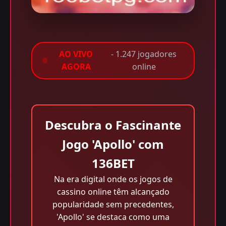
AO VIVO
- 1.247 jogadores
AGORA
online
Descubra o Fascinante
Jogo 'Apollo' com
136BET
Na era digital onde os jogos de
cassino online têm alcançado
popularidade sem precedentes,
'Apollo' se destaca como uma