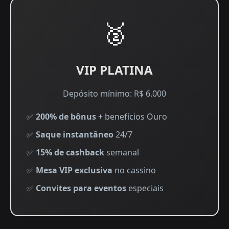
🥈
VIP PLATINA
Depósito mínimo: R$ 6.000
✅
200% de bônus
+ benefícios Ouro
✅
Saque instantâneo
24/7
✅
15% de cashback
semanal
✅
Mesa VIP exclusiva
no cassino
✅
Convites para eventos
especiais