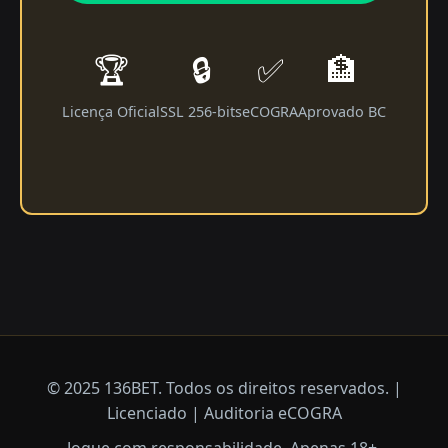
🏆
🔒
✅
🏦
Licença Oficial
SSL 256-bits
eCOGRA
Aprovado BC
© 2025 136BET. Todos os direitos reservados. |
Licenciado | Auditoria eCOGRA