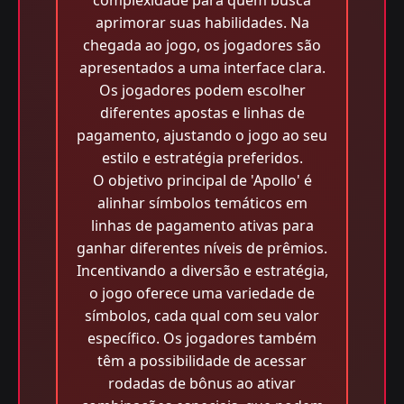
complexidade para quem busca
aprimorar suas habilidades. Na
chegada ao jogo, os jogadores são
apresentados a uma interface clara.
Os jogadores podem escolher
diferentes apostas e linhas de
pagamento, ajustando o jogo ao seu
estilo e estratégia preferidos.
O objetivo principal de 'Apollo' é
alinhar símbolos temáticos em
linhas de pagamento ativas para
ganhar diferentes níveis de prêmios.
Incentivando a diversão e estratégia,
o jogo oferece uma variedade de
símbolos, cada qual com seu valor
específico. Os jogadores também
têm a possibilidade de acessar
rodadas de bônus ao ativar